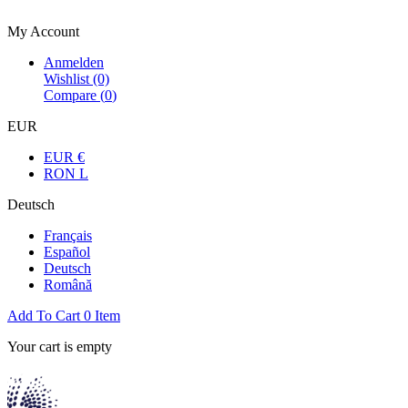
Bienvenue dans la boutique officielle
My Account
Anmelden
Wishlist
(0)
Compare (
0
)
EUR
EUR €
RON L
Deutsch
Français
Español
Deutsch
Română
Add To Cart
0
Item
Your cart is empty