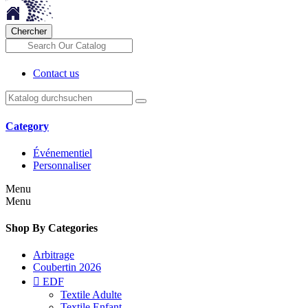
Chercher
Contact us
Category
Événementiel
Personnaliser
Menu
Menu
Shop By Categories
Arbitrage
Coubertin 2026

EDF
Textile Adulte
Textile Enfant