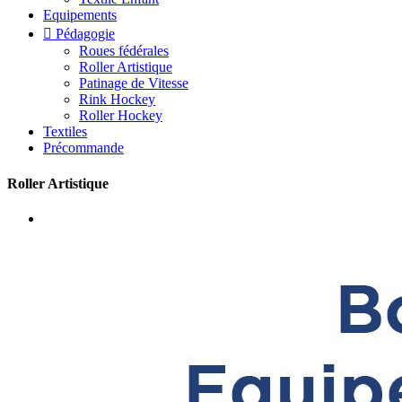
Equipements

Pédagogie
Roues fédérales
Roller Artistique
Patinage de Vitesse
Rink Hockey
Roller Hockey
Textiles
Précommande
Roller Artistique