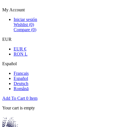
Bienvenue dans la boutique officielle
My Account
Iniciar sesión
Wishlist
(0)
Compare (
0
)
EUR
EUR €
RON L
Español
Français
Español
Deutsch
Română
Add To Cart
0
Item
Your cart is empty