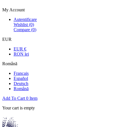
Bienvenue dans la boutique officielle
My Account
Autentificare
Wishlist
(0)
Compare (
0
)
EUR
EUR €
RON lei
Română
Français
Español
Deutsch
Română
Add To Cart
0
Item
Your cart is empty