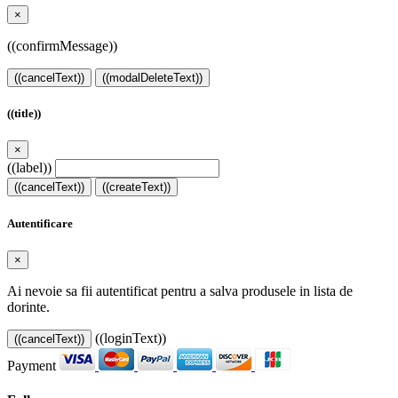
×
((confirmMessage))
((cancelText))
((modalDeleteText))
((title))
×
((label))
((cancelText))
((createText))
Autentificare
×
Ai nevoie sa fii autentificat pentru a salva produsele in lista de
dorinte.
((loginText))
((cancelText))
Payment