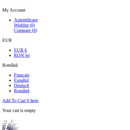
Bienvenue dans la boutique officielle
My Account
Autentificare
Wishlist
(0)
Compare (
0
)
EUR
EUR €
RON lei
Română
Français
Español
Deutsch
Română
Add To Cart
0
Item
Your cart is empty