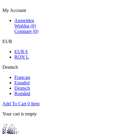
Bienvenue dans la boutique officielle
My Account
Anmelden
Wishlist
(0)
Compare (
0
)
EUR
EUR €
RON L
Deutsch
Français
Español
Deutsch
Română
Add To Cart
0
Item
Your cart is empty