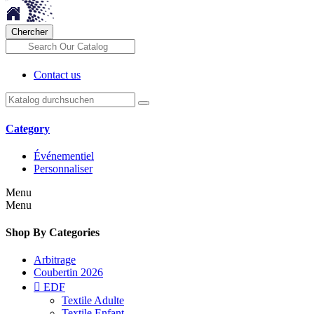
Chercher
Contact us
Category
Événementiel
Personnaliser
Menu
Menu
Shop By Categories
Arbitrage
Coubertin 2026

EDF
Textile Adulte
Textile Enfant