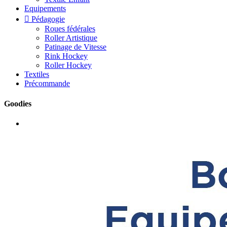
Equipements

Pédagogie
Roues fédérales
Roller Artistique
Patinage de Vitesse
Rink Hockey
Roller Hockey
Textiles
Précommande
Goodies