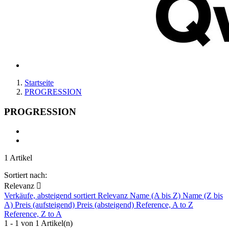
Startseite
PROGRESSION
PROGRESSION
1 Artikel
Sortiert nach:
Relevanz

Verkäufe, absteigend sortiert
Relevanz
Name (A bis Z)
Name (Z bis
A)
Preis (aufsteigend)
Preis (absteigend)
Reference, A to Z
Reference, Z to A
1 - 1 von 1 Artikel(n)