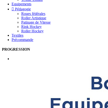
Equipements

Pédagogie
Roues fédérales
Roller Artistique
Patinage de Vitesse
Rink Hockey
Roller Hockey
Textiles
Précommande
PROGRESSION