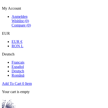
Bienvenue dans la boutique officielle
My Account
Anmelden
Wishlist
(0)
Compare (
0
)
EUR
EUR €
RON L
Deutsch
Français
Español
Deutsch
Română
Add To Cart
0
Item
Your cart is empty