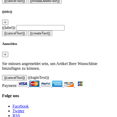
((cancelText))
((modalDeleteText))
((title))
×
((label))
((cancelText))
((createText))
Anmelden
×
Sie müssen angemeldet sein, um Artikel Ihrer Wunschliste
hinzufügen zu können.
((loginText))
((cancelText))
Payment
Folge uns
Facebook
Twitter
RSS