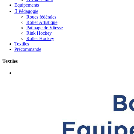
Equipements

Pédagogie
Roues fédérales
Roller Artistique
Patinage de Vitesse
Rink Hockey
Roller Hockey
Textiles
Précommande
Textiles