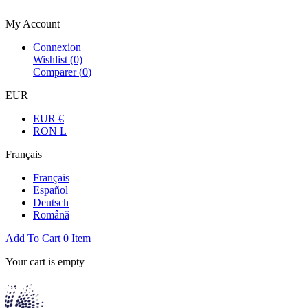
Bienvenue dans la boutique officielle
My Account
Connexion
Wishlist
(0)
Comparer (
0
)
EUR
EUR €
RON L
Français
Français
Español
Deutsch
Română
Add To Cart
0
Item
Your cart is empty