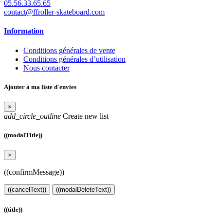
05.56.33.65.65
contact@ffroller-skateboard.com
Information
Conditions générales de vente
Conditions générales d’utilisation
Nous contacter
Ajouter à ma liste d'envies
×
add_circle_outline
Create new list
((modalTitle))
×
((confirmMessage))
((cancelText))
((modalDeleteText))
((title))