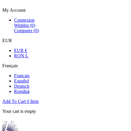
Bienvenue dans la boutique officielle
My Account
Connexion
Wishlist
(0)
Comparer (
0
)
EUR
EUR €
RON L
Français
Français
Español
Deutsch
Română
Add To Cart
0
Item
Your cart is empty