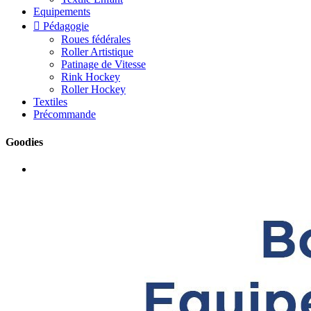
Equipements

Pédagogie
Roues fédérales
Roller Artistique
Patinage de Vitesse
Rink Hockey
Roller Hockey
Textiles
Précommande
Goodies