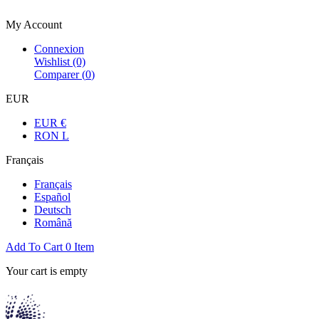
Bienvenue dans la boutique officielle
My Account
Connexion
Wishlist
(0)
Comparer (
0
)
EUR
EUR €
RON L
Français
Français
Español
Deutsch
Română
Add To Cart
0
Item
Your cart is empty