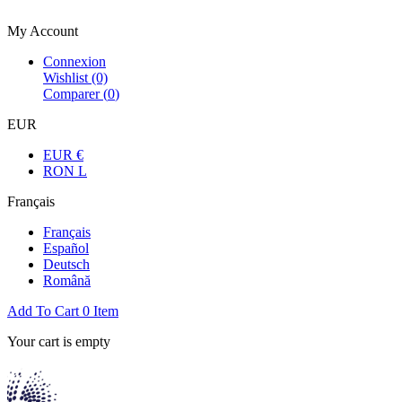
Bienvenue dans la boutique officielle
My Account
Connexion
Wishlist
(0)
Comparer (
0
)
EUR
EUR €
RON L
Français
Français
Español
Deutsch
Română
Add To Cart
0
Item
Your cart is empty