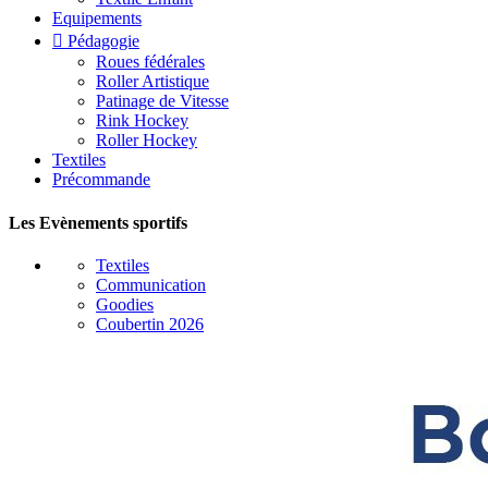
Equipements

Pédagogie
Roues fédérales
Roller Artistique
Patinage de Vitesse
Rink Hockey
Roller Hockey
Textiles
Précommande
Les Evènements sportifs
Textiles
Communication
Goodies
Coubertin 2026