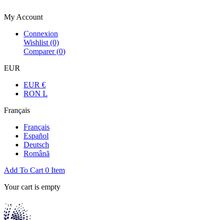
Bienvenue dans la boutique officielle
My Account
Connexion
Wishlist
(0)
Comparer (
0
)
EUR
EUR €
RON L
Français
Français
Español
Deutsch
Română
Add To Cart
0
Item
Your cart is empty