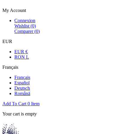
Bienvenue dans la boutique officielle
My Account
Connexion
Wishlist
(0)
Comparer (
0
)
EUR
EUR €
RON L
Français
Français
Español
Deutsch
Română
Add To Cart
0
Item
Your cart is empty