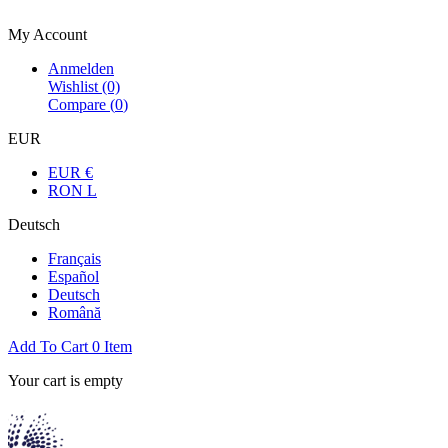
Bienvenue dans la boutique officielle
My Account
Anmelden
Wishlist
(0)
Compare (
0
)
EUR
EUR €
RON L
Deutsch
Français
Español
Deutsch
Română
Add To Cart
0
Item
Your cart is empty