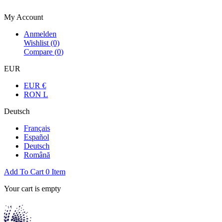
Bienvenue dans la boutique officielle
My Account
Anmelden
Wishlist
(0)
Compare (
0
)
EUR
EUR €
RON L
Deutsch
Français
Español
Deutsch
Română
Add To Cart
0
Item
Your cart is empty