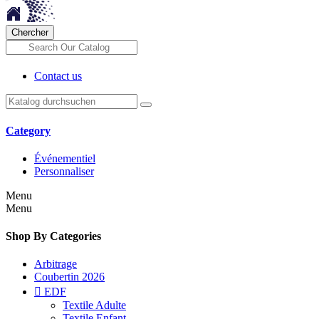
Chercher
Contact us
Category
Événementiel
Personnaliser
Menu
Menu
Shop By Categories
Arbitrage
Coubertin 2026

EDF
Textile Adulte
Textile Enfant