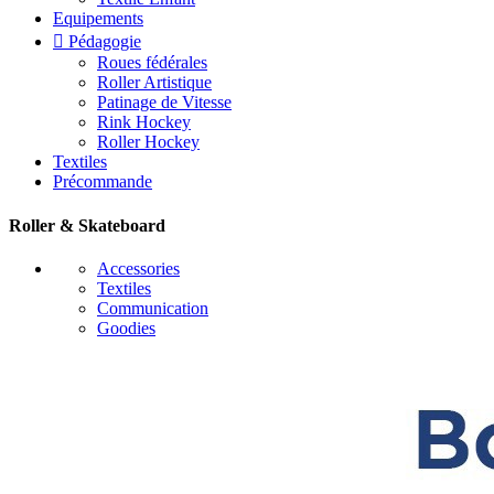
Equipements

Pédagogie
Roues fédérales
Roller Artistique
Patinage de Vitesse
Rink Hockey
Roller Hockey
Textiles
Précommande
Roller & Skateboard
Accessories
Textiles
Communication
Goodies