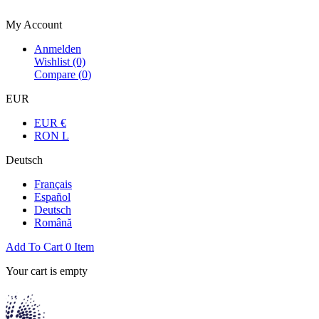
Bienvenue dans la boutique officielle
My Account
Anmelden
Wishlist
(0)
Compare (
0
)
EUR
EUR €
RON L
Deutsch
Français
Español
Deutsch
Română
Add To Cart
0
Item
Your cart is empty