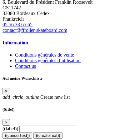
6, Boulevard du Président Franklin Roosevelt
CS11742
33080 Bordeaux Cedex
Frankreich
05.56.33.65.65
contact@ffroller-skateboard.com
Information
Conditions générales de vente
Conditions générales d’utilisation
Contact us
Auf meine Wunschliste
×
add_circle_outline
Create new list
((title))
×
((label))
((cancelText))
((createText))