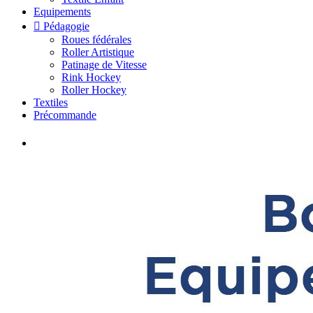
Equipements

Pédagogie
Roues fédérales
Roller Artistique
Patinage de Vitesse
Rink Hockey
Roller Hockey
Textiles
Précommande