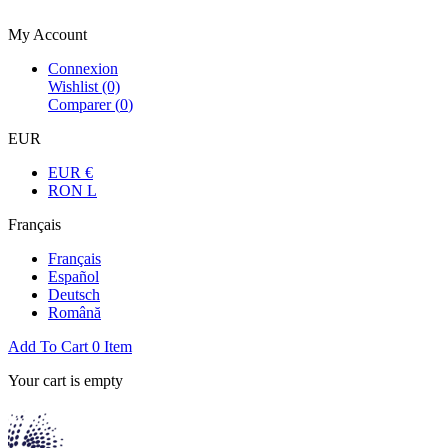
Bienvenue dans la boutique officielle
My Account
Connexion
Wishlist
(0)
Comparer (
0
)
EUR
EUR €
RON L
Français
Français
Español
Deutsch
Română
Add To Cart
0
Item
Your cart is empty