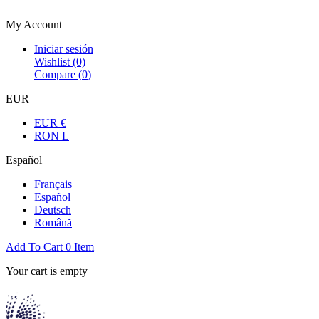
Bienvenue dans la boutique officielle
My Account
Iniciar sesión
Wishlist
(0)
Compare (
0
)
EUR
EUR €
RON L
Español
Français
Español
Deutsch
Română
Add To Cart
0
Item
Your cart is empty