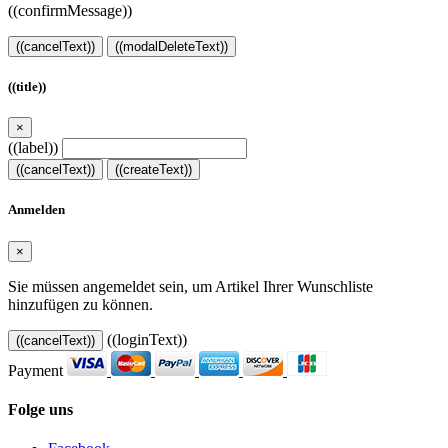
((confirmMessage))
((cancelText))
((modalDeleteText))
((title))
×
((label))
((cancelText))
((createText))
Anmelden
×
Sie müssen angemeldet sein, um Artikel Ihrer Wunschliste
hinzufügen zu können.
((loginText))
((cancelText))
Payment
Folge uns