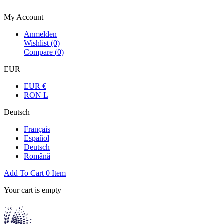
Bienvenue dans la boutique officielle
My Account
Anmelden
Wishlist
(0)
Compare (
0
)
EUR
EUR €
RON L
Deutsch
Français
Español
Deutsch
Română
Add To Cart
0
Item
Your cart is empty