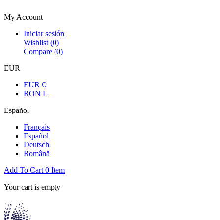
Bienvenue dans la boutique officielle
My Account
Iniciar sesión
Wishlist
(0)
Compare (
0
)
EUR
EUR €
RON L
Español
Français
Español
Deutsch
Română
Add To Cart
0
Item
Your cart is empty