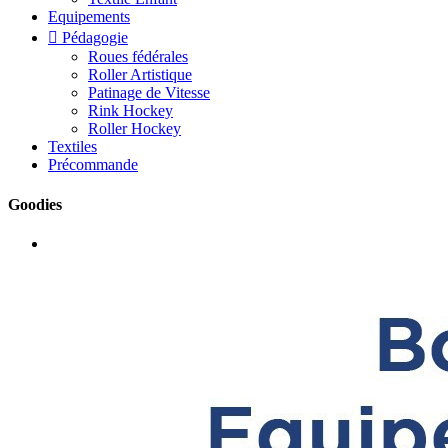
Equipements

Pédagogie
Roues fédérales
Roller Artistique
Patinage de Vitesse
Rink Hockey
Roller Hockey
Textiles
Précommande
Goodies