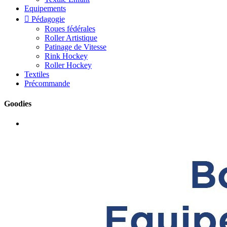
Equipements

Pédagogie
Roues fédérales
Roller Artistique
Patinage de Vitesse
Rink Hockey
Roller Hockey
Textiles
Précommande
Goodies