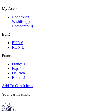
Bienvenue dans la boutique officielle
My Account
Connexion
Wishlist
(0)
Comparer (
0
)
EUR
EUR €
RON L
Français
Français
Español
Deutsch
Română
Add To Cart
0
Item
Your cart is empty