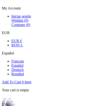
Bienvenue dans la boutique officielle
My Account
Iniciar sesión
Wishlist
(0)
Compare (
0
)
EUR
EUR €
RON L
Español
Français
Español
Deutsch
Română
Add To Cart
0
Item
Your cart is empty