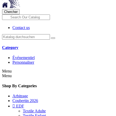
Chercher
Contact us
Category
Événementiel
Personnaliser
Menu
Menu
Shop By Categories
Arbitrage
Coubertin 2026

EDF
Textile Adulte
Textile Enfant