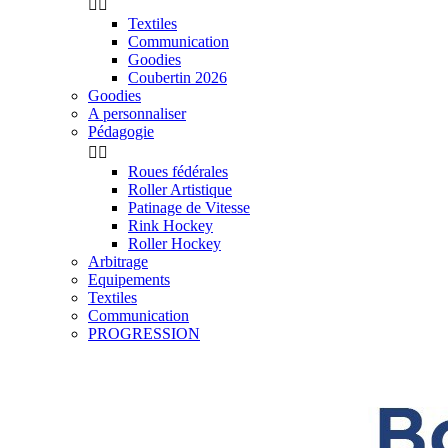


Textiles
Communication
Goodies
Coubertin 2026
Goodies
A personnaliser
Pédagogie


Roues fédérales
Roller Artistique
Patinage de Vitesse
Rink Hockey
Roller Hockey
Arbitrage
Equipements
Textiles
Communication
PROGRESSION