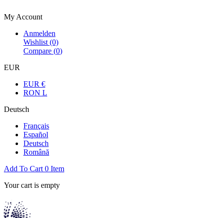
Bienvenue dans la boutique officielle
My Account
Anmelden
Wishlist
(0)
Compare (
0
)
EUR
EUR €
RON L
Deutsch
Français
Español
Deutsch
Română
Add To Cart
0
Item
Your cart is empty