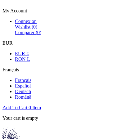
Bienvenue dans la boutique officielle
My Account
Connexion
Wishlist
(0)
Comparer (
0
)
EUR
EUR €
RON L
Français
Français
Español
Deutsch
Română
Add To Cart
0
Item
Your cart is empty