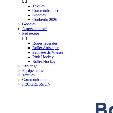


Textiles
Communication
Goodies
Coubertin 2026
Goodies
A personnaliser
Pédagogie


Roues fédérales
Roller Artistique
Patinage de Vitesse
Rink Hockey
Roller Hockey
Arbitrage
Equipements
Textiles
Communication
PROGRESSION