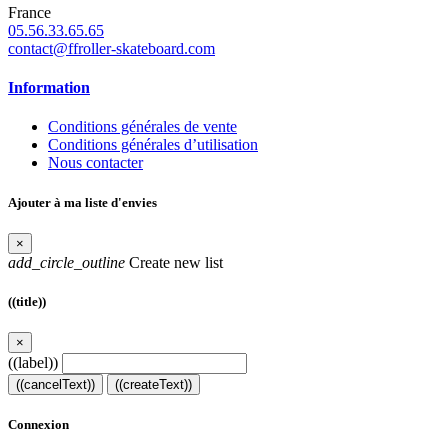
France
05.56.33.65.65
contact@ffroller-skateboard.com
Information
Conditions générales de vente
Conditions générales d’utilisation
Nous contacter
Ajouter à ma liste d'envies
×
add_circle_outline
Create new list
((title))
×
((label))
((cancelText))
((createText))
Connexion