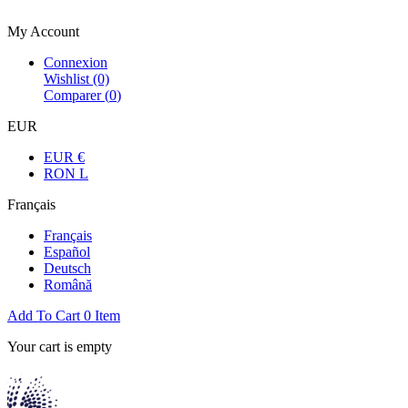
Bienvenue dans la boutique officielle
My Account
Connexion
Wishlist
(0)
Comparer (
0
)
EUR
EUR €
RON L
Français
Français
Español
Deutsch
Română
Add To Cart
0
Item
Your cart is empty