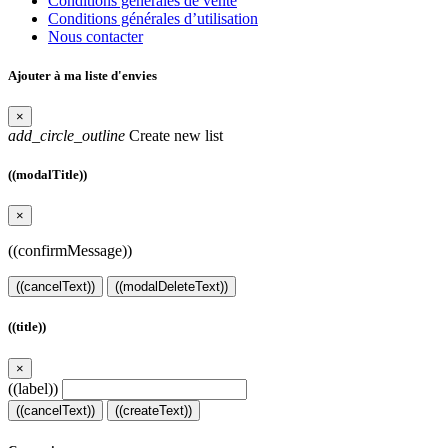
Conditions générales de vente
Conditions générales d’utilisation
Nous contacter
Ajouter à ma liste d'envies
×
add_circle_outline
Create new list
((modalTitle))
×
((confirmMessage))
((cancelText))
((modalDeleteText))
((title))
×
((label))
((cancelText))
((createText))