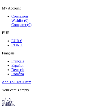
Bienvenue dans la boutique officielle
My Account
Connexion
Wishlist
(0)
Comparer (
0
)
EUR
EUR €
RON L
Français
Français
Español
Deutsch
Română
Add To Cart
0
Item
Your cart is empty